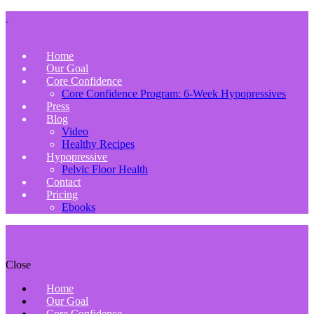
Home
Our Goal
Core Confidence
Core Confidence Program: 6-Week Hypopressives
Press
Blog
Video
Healthy Recipes
Hypopressive
Pelvic Floor Health
Contact
Pricing
Ebooks
Close
Home
Our Goal
Core Confidence